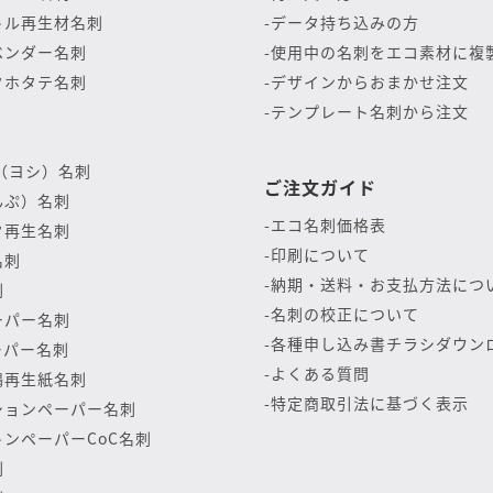
トル再生材名刺
データ持ち込みの方
ベンダー名刺
使用中の名刺をエコ素材に複
クホタテ名刺
デザインからおまかせ注文
テンプレート名刺から注文
（ヨシ）名刺
ご注文ガイド
んぷ）名刺
エコ名刺価格表
ク再生名刺
印刷について
名刺
納期・送料・お支払方法につ
刺
名刺の校正について
ーパー名刺
各種申し込み書チラシダウン
ーパー名刺
よくある質問
鶴再生紙名刺
特定商取引法に基づく表示
ションペーパー名刺
ンペーパーCoC名刺
刺