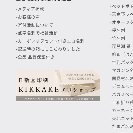
ペットボ
メディア掲載
富良野ラ
お客様の声
オホーツ
寄付活動について
桜名刺
点字名刺で福祉活動
竹名刺
カーボンオフセット付きエコ名刺
琵琶湖 葦
配送時の箱にもこだわりました
帆布（は
全品 品質保証付き
牛乳パッ
マガジン
間伐材名
デニムペ
バガスペ
平和折り
カーネー
東北コット
たまご名