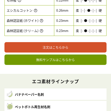
もみ殻
0.22mm
柔 |-●-|-|-| 硬
エシカルコットン
0.26mm
柔 |-|-●-|-| 硬
森林認証紙 (ホワイト)
0.23mm
柔 |-●-|-|-| 硬
森林認証紙 (クリ－ム)
0.23mm
柔 |-●-|-|-| 硬
注文はこちらから
無料サンプルはこちらから
エコ素材ラインナップ
バナナペーパー名刺
ペットボトル再生材名刺