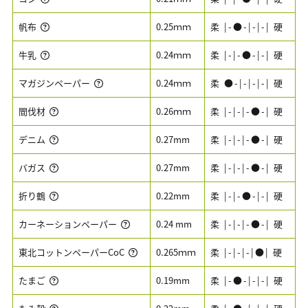
帆布
0.25ｍｍ
柔 |-●-|-|-| 硬
牛乳
0.24ｍｍ
柔 |-|-●-|-| 硬
マガジンペーパー
0.24ｍｍ
柔 ●-|-|-|-| 硬
間伐材
0.26ｍｍ
柔 |-|-|-●-| 硬
デニム
0.27mm
柔 |-|-|-●-| 硬
バガス
0.27mm
柔 |-|-|-●-| 硬
折り鶴
0.22mm
柔 |-|-●-|-| 硬
カーネーションペーパー
0.24 mm
柔 |-|-|-●-| 硬
東北コットンペーパーCoC
0.265ｍｍ
柔 |-|-|-|●| 硬
たまご
0.19mm
柔 |-●-|-|-| 硬