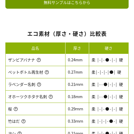
無料サンプルはこちらから
エコ素材（厚さ・硬さ）比較表
品名
厚さ
硬さ
ザンビアバナナ
0.24mm
柔 |-|-●-|-| 硬
ペットボトル再生材
0.27mm
柔|-|-|-|●| 硬
ラベンダー名刺
0.21ｍｍ
柔 |--●|-|-| 硬
オホーツクホタテ名刺
0.18mm
柔 |--●|-|-| 硬
桜
0.29ｍｍ
柔 |-|-●-|-| 硬
竹はだ
0.33ｍｍ
柔 |-|-|-●-| 硬
ヨシ
0.21ｍｍ
柔 |-|-●-|-| 硬