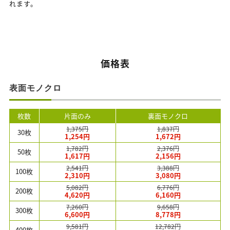
れます。
価格表
表面モノクロ
枚数
片面のみ
裏面モノクロ
1,375円
1,837円
30枚
1,254円
1,672円
1,782円
2,376円
50枚
1,617円
2,156円
2,541円
3,388円
100枚
2,310円
3,080円
5,082円
6,776円
200枚
4,620円
6,160円
7,260円
9,658円
300枚
6,600円
8,778円
9,581円
12,782円
400枚