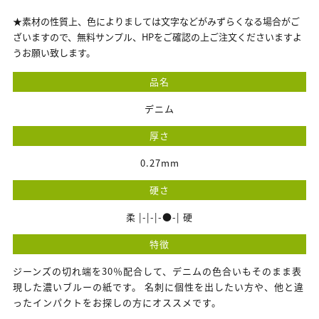
★素材の性質上、色によりましては文字などがみずらくなる場合がご
ざいますので、無料サンプル、HPをご確認の上ご注文くださいますよ
うお願い致します。
品名
デニム
厚さ
0.27mm
硬さ
柔 |-|-|-●-| 硬
特徴
ジーンズの切れ端を30％配合して、デニムの色合いもそのまま表
現した濃いブルーの紙です。 名刺に個性を出したい方や、他と違
ったインパクトをお探しの方にオススメです。