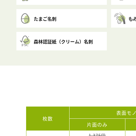
たまご名刺
も
森林認証紙（クリーム）名刺
表面モ
枚数
片面のみ
1,375円