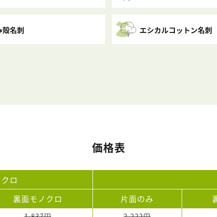
み殻名刺
エシカルコットン名刺
価格表
ノクロ
裏面モノクロ
片面のみ
1,837円
2,222円