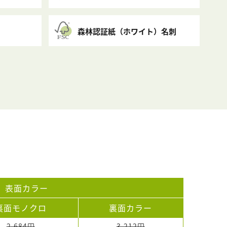
森林認証紙（ホワイト）名刺
表面カラー
裏面モノクロ
裏面カラー
2,684円
3,212円