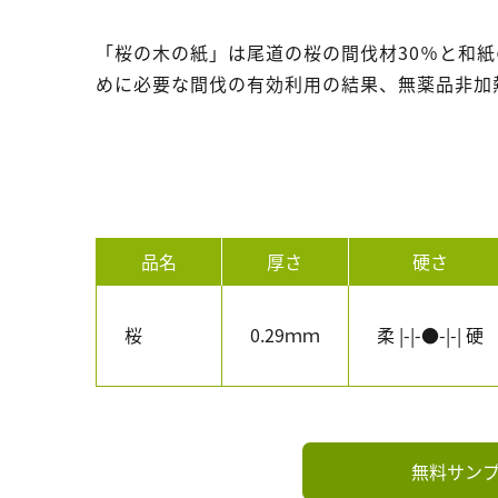
「桜の木の紙」は尾道の桜の間伐材30％と和紙
めに必要な間伐の有効利用の結果、無薬品非加
品名
厚さ
硬さ
桜
0.29ｍｍ
柔 |-|-●-|-| 硬
無料サン