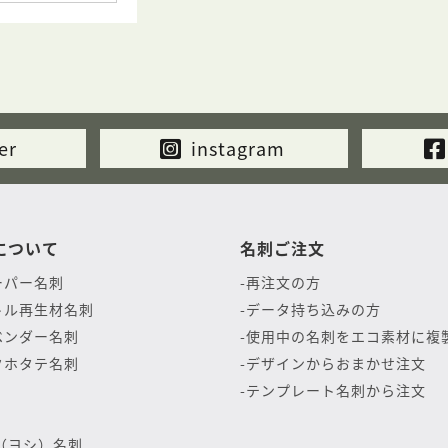
er
instagram
について
名刺ご注文
ーパー名刺
再注文の方
トル再生材名刺
データ持ち込みの方
ベンダー名刺
使用中の名刺をエコ素材に複
クホタテ名刺
デザインからおまかせ注文
テンプレート名刺から注文
（ヨシ）名刺