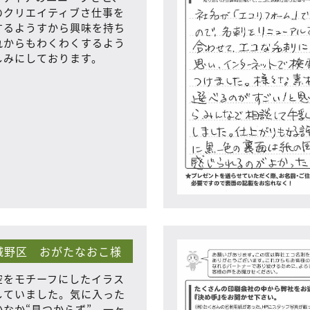
のクリエイティブさ仕事を
するようすから興味を持ち
れからもわくわくするよう
しみにしております。
城野区 おがたなおこ様
空をモチーフにしたイラス
していました。気に入った
なか“見つからず”、一ヶ