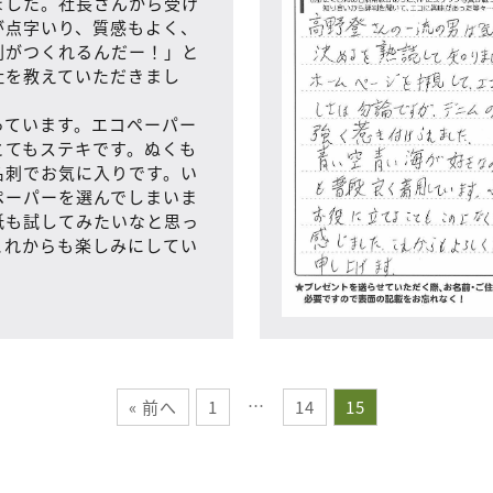
ました。社長さんから受け
が点字いり、質感もよく、
刺がつくれるんだー！」と
社を教えていただきまし
っています。エコペーパー
とてもステキです。ぬくも
名刺でお気に入りです。い
ペーパーを選んでしまいま
紙も試してみたいなと思っ
これからも楽しみにしてい
…
« 前へ
1
14
15