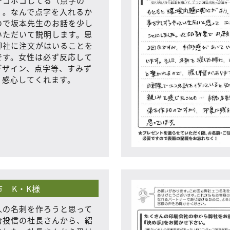
デコボコしてる（点字の
」。なんで点字を入れるか
ので坂本先生のお話を少し
いただいて説明します。思
御社に注文がはいることを
です。女性は必ず反応して
デザイン、点字等、すみず
、感心してくれます。
 K・K様
人の名刺を作ろうと思って
倉投信の社長さんから、紹