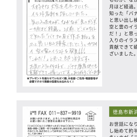
月ほど経過
知った「バ
と思い出し
空と雲のイ
だ！」と思
入りのイラ
貢献できて
ざいました
徳島市新
お世話にな
し始めて約