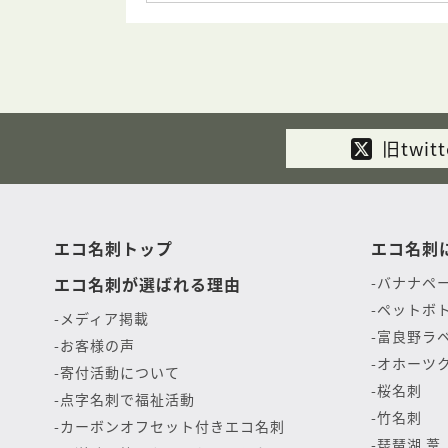
旧twitt
エコ名刺トップ
エコ名刺
エコ名刺が選ばれる理由
バナナペ
ペットボ
メディア掲載
富良野ラ
お客様の声
オホーツ
寄付活動について
桜名刺
点字名刺で福祉活動
竹名刺
カーボンオフセット付きエコ名刺
琵琶湖 葦