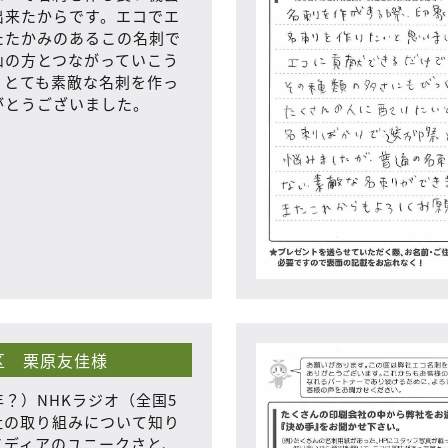
出来たからです。エコでエ
たたかみのあるこの名刺で
山の方とつながっていこう
。とても素敵な名刺を作っ
がとうございました。
区 栗原友佳様
？）NHKラジオ（全国5
社の取り組みについて知り
イディアのユニークさと、