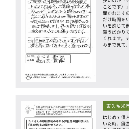
多いのが「
ことです）
聞かれます
だけ時間を
いを感じて
願うばかり
くれます。
みまで見て
東久留米市
はじめて個
いた時、鎌