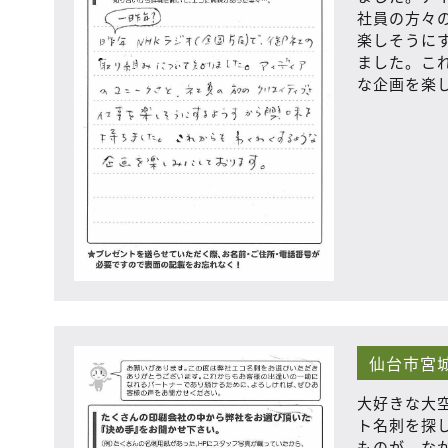
社員の方々
楽しそうに
ました。こ
な企画を楽
仙台市宮
大好きな大
ト名刺を探
ものが、なか