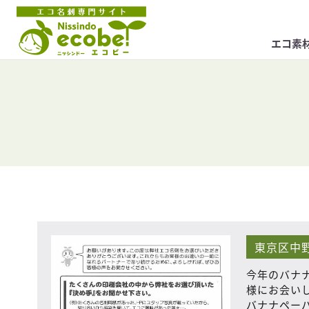
エコ素
東京区中
今年のバナ
様にお会い
バナナペー