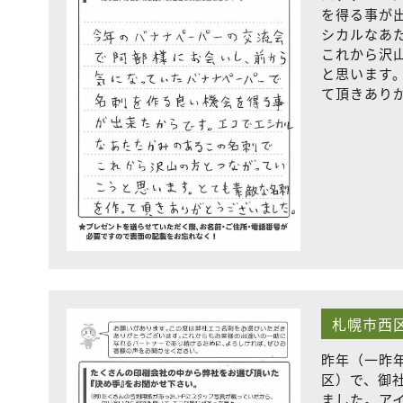
を得る事が
シカルなあ
これから沢
と思います
て頂きあり
札幌市西
昨年（一昨年
区）で、御
ました。ア