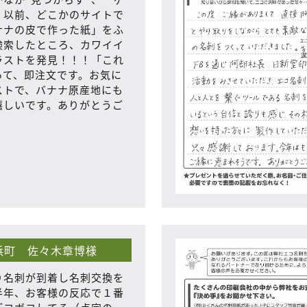
。以前、どこかのサイトで
ナナの皮で作った紙」をふ
検索したところ、カワイイ
ラストを発見！！！「これ
って、即注文です。お気に
ストで、バナナ原産地にも
嬉しいです。ありがとうご
。
浜町 佐々木章博様
り名刺が到着し名刺交換を
半年、お客様の反応で１番