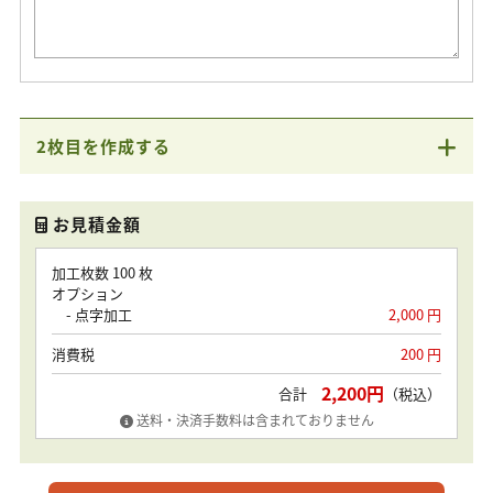
2枚目を作成する
お見積金額
加工枚数 100 枚
オプション
- 点字加工
2,000
円
消費税
200
円
2,200
円
合計
（税込）
送料・決済手数料は含まれておりません