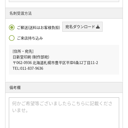
名刺受渡方法
宛名ダウンロード
ご郵送(送料はお客様負担)
ご来店持ち込み
[住所・宛先]
日新堂印刷 (制作部宛)
〒062-0936 北海道札幌市豊平区平岸6条12丁目11-2
TEL:011-837-9636
備考欄