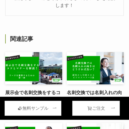
します！
関連記事
展示会で名刺交換をするコ
名刺交換では名刺入れの向
ツとマナーを解説！リード
きを合わせよう！信頼を得
を獲得するための第一歩
られるビジネスマナー3選
無料サンプル
ご注文
2024年12月18日
2024年10月31日