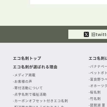
旧twitt
エコ名刺トップ
エコ名刺
エコ名刺が選ばれる理由
バナナペ
ペットボ
メディア掲載
富良野ラ
お客様の声
オホーツ
寄付活動について
桜名刺
点字名刺で福祉活動
竹名刺
カーボンオフセット付きエコ名刺
琵琶湖 葦
配送時の箱にもこだわりました