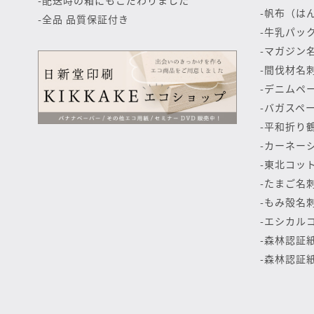
帆布（は
全品 品質保証付き
牛乳パッ
マガジン
間伐材名
デニムペ
バガスペ
平和折り
カーネー
東北コット
たまご名
もみ殻名
エシカル
森林認証
森林認証