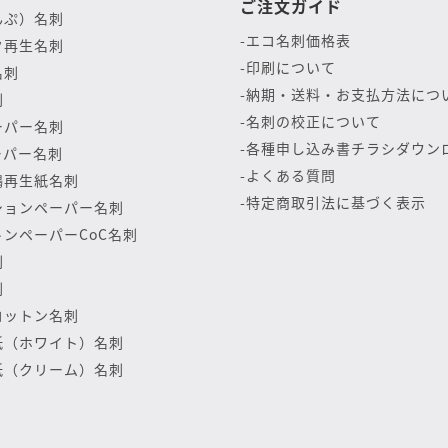
ご注文ガイド
んぷ）名刺
エコ名刺価格表
ク再生名刺
印刷について
名刺
納期・送料・お支払方法につ
刺
名刺の校正について
ーパー名刺
各種申し込み書チラシダウン
ーパー名刺
よくある質問
鶴再生紙名刺
特定商取引法に基づく表示
ションペーパー名刺
ンペーパーCoC名刺
刺
刺
コットン名刺
紙（ホワイト）名刺
紙（クリーム）名刺