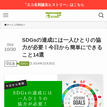
「エコ名刺誕生ヒストリー」はこちら
ホーム
SDGs
SDGsの達成には一人ひとりの協
2024
力が必要！今日から簡単にできる
10/30
こと14選
広告
2024年10月30日
SDGs