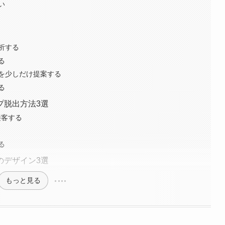
い
析する
る
を少しだけ提案する
る
プ脱出方法3選
接客する
る
のデザイン3選
もっと見る